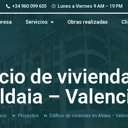
+34 960 099 635
Lunes a Viernes 9 AM – 19 PM
resa
Servicios
Obras realizadas
Cl
icio de viviend
ldaia – Valenc
icio
Proyectos
Edificio de viviendas en Aldaia – Valen