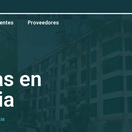
ientes
Proveedores
as en
ia
cia