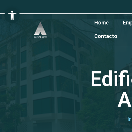
Abrir barra de herramientas
Home
Emp
Contacto
Edif
A
In