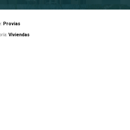
e:
Provias
ría:
Viviendas